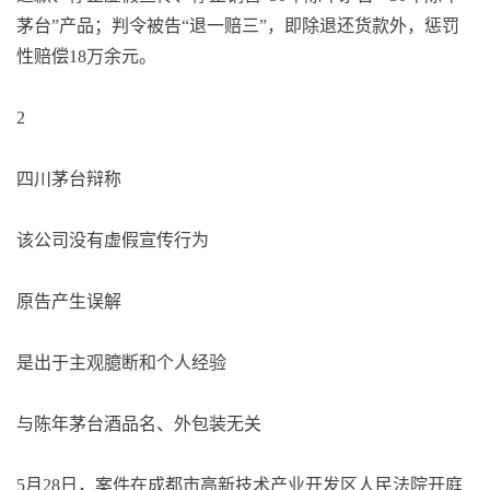
茅台”产品；判令被告“退一赔三”，即除退还货款外，惩罚
性赔偿18万余元。
2
四川茅台辩称
该公司没有虚假宣传行为
原告产生误解
是出于主观臆断和个人经验
与陈年茅台酒品名、外包装无关
5月28日，案件在成都市高新技术产业开发区人民法院开庭