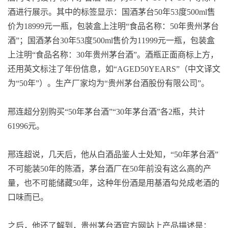
酒进行展示。其中的标签显示：国酒茅台50年53度500ml售
价为18999元一瓶，包装盒上注明“食品名称：50年贵州茅台
酒”；国酒茅台30年53度500ml售价为11999元一瓶，包装盒
上注明“食品名称：30年贵州茅台酒”。酒瓶正面商标上方，
还用英文标注了年份信息，如“AGED50YEARS”（中文译文
为“50年”）。生产厂家均为“贵州茅台酒股份有限公司”。
邢连超分别购买“50年茅台酒”“30年茅台酒”各2瓶，共计
61996元。
邢连超说，几天后，他从白酒品鉴人士处知，“50年茅台酒”
不可能装50年的陈酒，茅台酒厂在50年前没有这么高的产
量，也不可能储藏50年，这种年份酒是用基酒勾兑成老酒的
口味而已。
之后，他还了解到，贵州茅台酒官方网站上产品描述是：