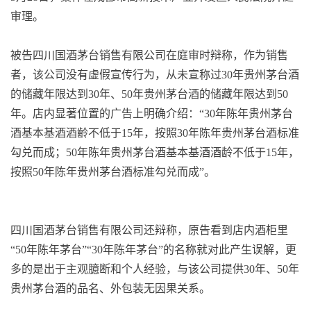
审理。
被告四川国酒茅台销售有限公司在庭审时辩称，作为销售
者，该公司没有虚假宣传行为，从未宣称过30年贵州茅台酒
的储藏年限达到30年、50年贵州茅台酒的储藏年限达到50
年。店内显著位置的广告上明确介绍：“30年陈年贵州茅台
酒基本基酒酒齡不低于15年，按照30年陈年贵州茅台酒标准
勾兑而成；50年陈年贵州茅台酒基本基酒酒龄不低于15年，
按照50年陈年贵州茅台酒标准勾兑而成”。
四川国酒茅台销售有限公司还辩称，原告看到店内酒柜里
“50年陈年茅台”“30年陈年茅台”的名称就对此产生误解，更
多的是出于主观臆断和个人经验，与该公司提供30年、50年
贵州茅台酒的品名、外包装无因果关系。