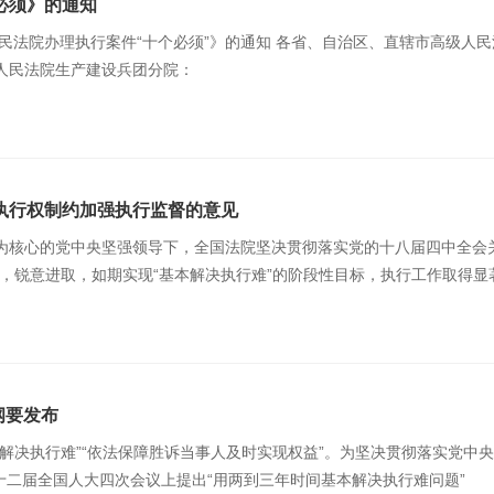
必须》的通知
民法院办理执行案件“十个必须”》的通知 各省、自治区、直辖市高级人
人民法院生产建设兵团分院：
执行权制约加强执行监督的意见
为核心的党中央坚强领导下，全国法院坚决贯彻落实党的十八届四中全会关
难，锐意进取，如期实现“基本解决执行难”的阶段性目标，执行工作取得显
行纲要发布
解决执行难”“依法保障胜诉当事人及时实现权益”。为坚决贯彻落实党中
在十二届全国人大四次会议上提出“用两到三年时间基本解决执行难问题”