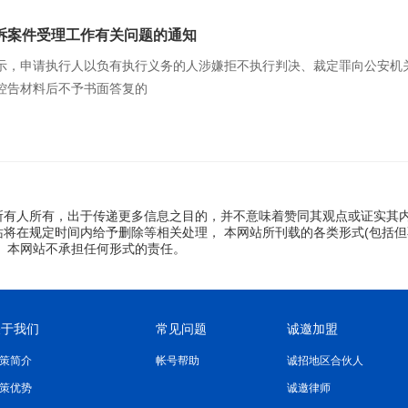
诉案件受理工作有关问题的通知
示，申请执行人以负有执行义务的人涉嫌拒不执行判决、裁定罪向公安机
控告材料后不予书面答复的
所有人所有，出于传递更多信息之目的，并不意味着赞同其观点或证实其
将在规定时间内给予删除等相关处理， 本网站所刊载的各类形式(包括但
 本网站不承担任何形式的责任。
关于我们
常见问题
诚邀加盟
策简介
帐号帮助
诚招地区合伙人
策优势
诚邀律师