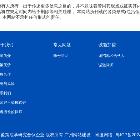
所有人所有，出于传递更多信息之目的，并不意味着赞同其观点或证实其
将在规定时间内给予删除等相关处理， 本网站所刊载的各类形式(包括但
 本网站不承担任何形式的责任。
关于我们
常见问题
诚邀加盟
策简介
帐号帮助
诚招地区合伙人
策优势
诚邀律师
略合作
统与风险
系我们
师好不如模式好
邀擅长的律师
 广州盈策法学研究合伙企业 版权所有
广州网站建设:
讯度网络
粤ICP备202